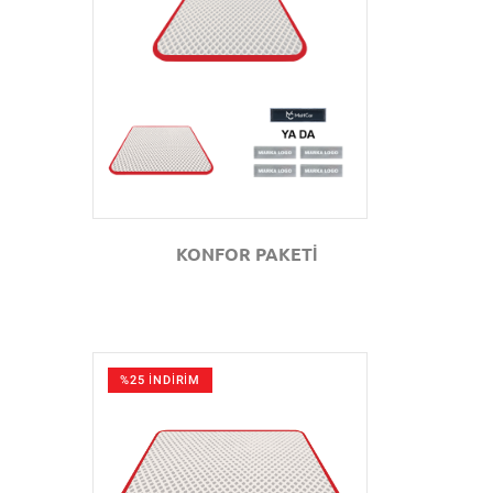
GÖZAT
KONFOR PAKETİ
%25 İNDİRİM
GÖZAT