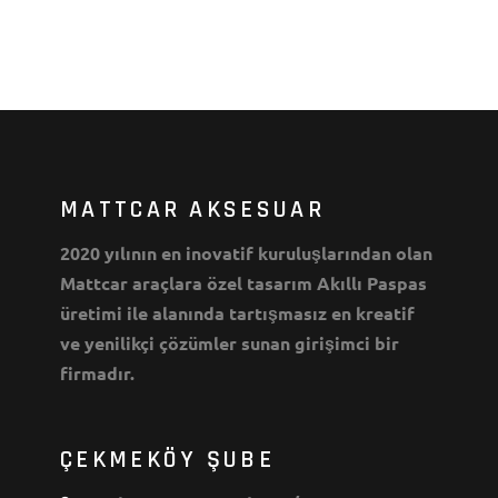
MATTCAR AKSESUAR
2020 yılının en inovatif kuruluşlarından olan
Mattcar araçlara özel tasarım Akıllı Paspas
üretimi ile alanında tartışmasız en kreatif
ve yenilikçi çözümler sunan girişimci bir
firmadır.
ÇEKMEKÖY ŞUBE