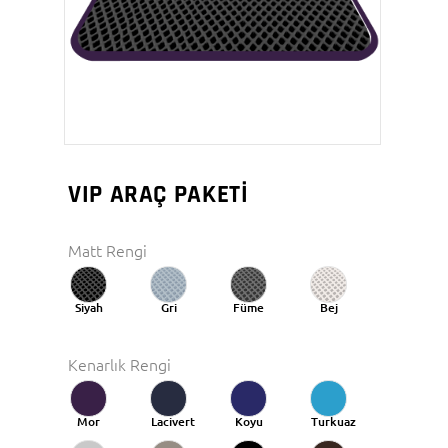
VIP ARAÇ PAKETİ
Matt Rengi
Siyah
Gri
Füme
Bej
Kenarlık Rengi
Mor
Lacivert
Koyu
Turkuaz