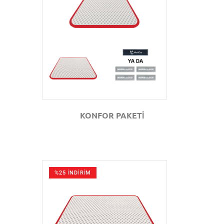
GÖZAT
KONFOR PAKETİ
%25 İNDİRİM
GÖZAT