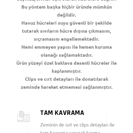
Bu yöntem başka hiçbir üründe mümkün
değildir.
Havuz hücreleri suyu güvenli bir şekilde
tutarak sıvıların hücre dışına çıkmasını,
sıçramasını engellemektedir.
Nemi emmeyen yapısı ile hemen kuruma
olanağı sağlamaktadır.
Ürün yüzeyi özel baklava desenli hücreler ile
kaplanmıştır.
Clips ve cırt detayları ile donatılarak
zeminde hareket etmemesi sağlanmıştır.
TAM KAVRAMA
Zeminin de cırt ve clips detayları ile
tam kavrama yaparak kayma