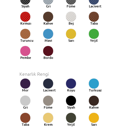
Siyah
Gri
Füme
Lacivert
Kırmızı
Kahve
Bej
Taba
Turuncu
Mavi
Sarı
Yeşil
Taba
Pembe
Bordo
Kenarlık Rengi
Mor
Lacivert
Koyu
Turkuaz
Mavi
Gri
Füme
Siyah
Kahve
Taba
Krem
Yeşil
Sarı