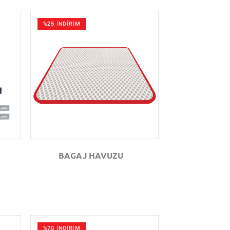
%25 İNDİRİM
GÖZAT
BAGAJ HAVUZU
%70 İNDİRİM