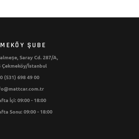
KMEKÖY ŞUBE
lmeşe, Saray Cd. 287/A,
 Çekmeköy/İstanbul
0 (531) 698 49 00
o@mattcar.com.tr
ta İçi: 09:00 - 18:00
ta Sonu: 09:00 - 18:00