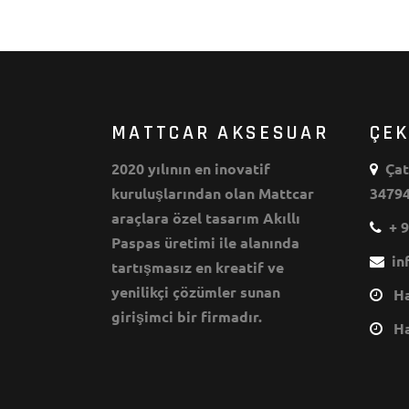
MATTCAR AKSESUAR
ÇE
2020 yılının en inovatif
Çata
kuruluşlarından olan Mattcar
34794
araçlara özel tasarım Akıllı
+ 9
Paspas üretimi ile alanında
inf
tartışmasız en kreatif ve
yenilikçi çözümler sunan
Haf
girişimci bir firmadır.
Haf