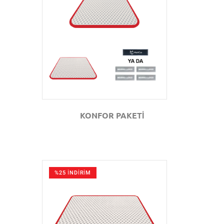
GÖZAT
KONFOR PAKETİ
%25 İNDİRİM
GÖZAT