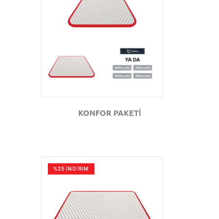
GÖZAT
KONFOR PAKETİ
%25 İNDİRİM
GÖZAT