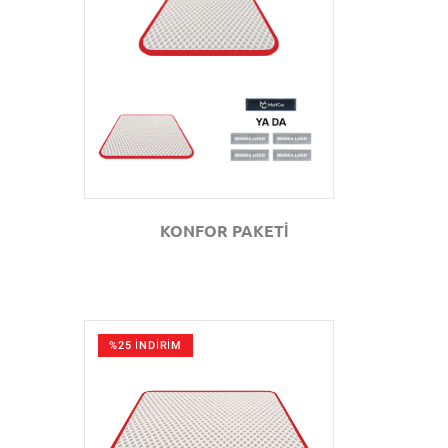
GÖZAT
KONFOR PAKETİ
%25 İNDİRİM
GÖZAT