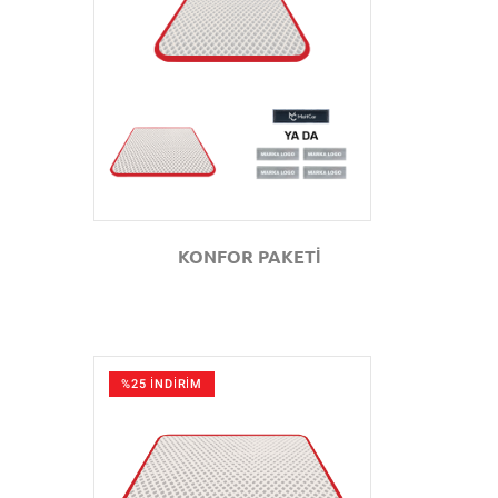
GÖZAT
KONFOR PAKETİ
%25 İNDİRİM
GÖZAT