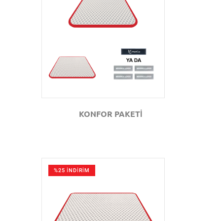
GÖZAT
KONFOR PAKETİ
%25 İNDİRİM
GÖZAT