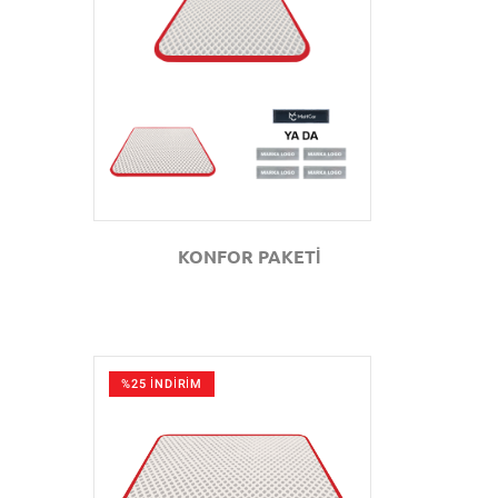
GÖZAT
KONFOR PAKETİ
%25 İNDİRİM
GÖZAT