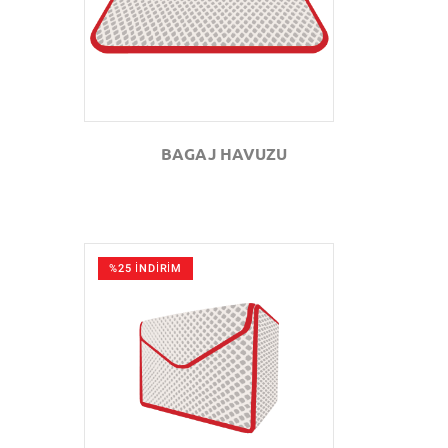
BAGAJ HAVUZU
%25 İNDİRİM
GÖZAT