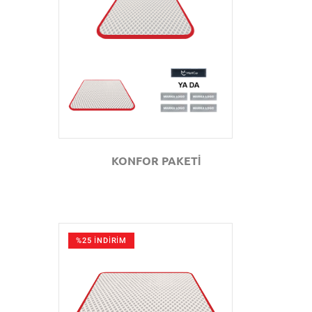
GÖZAT
KONFOR PAKETİ
%25 İNDİRİM
GÖZAT