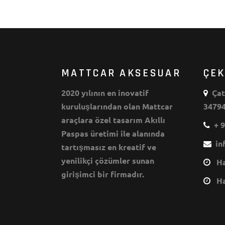
MATTCAR AKSESUAR
ÇE
2020 yılının en inovatif
Çata
kuruluşlarından olan Mattcar
34794
araçlara özel tasarım Akıllı
+ 9
Paspas üretimi ile alanında
inf
tartışmasız en kreatif ve
yenilikçi çözümler sunan
Haf
girişimci bir firmadır.
Haf