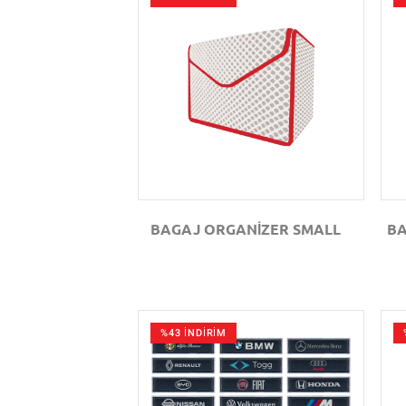
GÖZAT
BAGAJ ORGANİZER SMALL
BA
%43 İNDİRİM