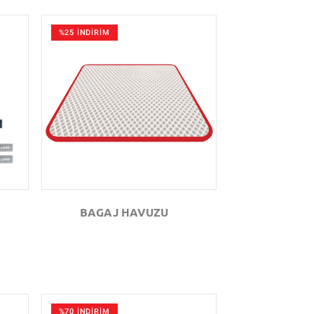
%25 İNDİRİM
GÖZAT
BAGAJ HAVUZU
%70 İNDİRİM