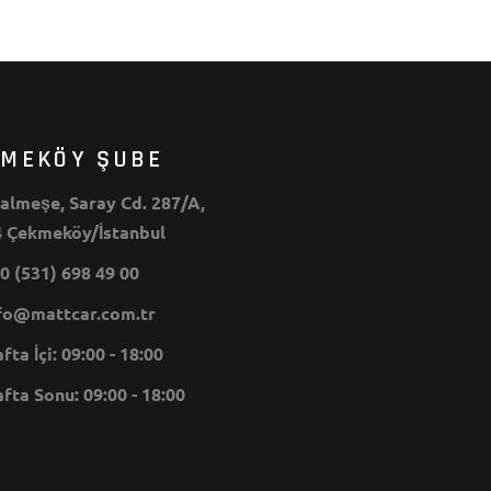
KMEKÖY ŞUBE
lmeşe, Saray Cd. 287/A,
 Çekmeköy/İstanbul
0 (531) 698 49 00
o@mattcar.com.tr
ta İçi: 09:00 - 18:00
ta Sonu: 09:00 - 18:00