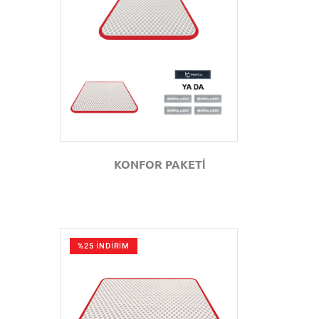
GÖZAT
KONFOR PAKETİ
%25 İNDİRİM
GÖZAT