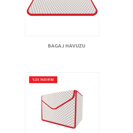
BAGAJ HAVUZU
%25 İNDİRİM
GÖZAT