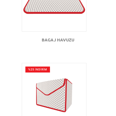
BAGAJ HAVUZU
%25 İNDİRİM
GÖZAT