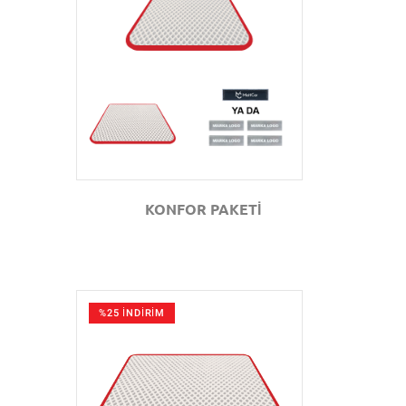
GÖZAT
KONFOR PAKETİ
%25 İNDİRİM
GÖZAT