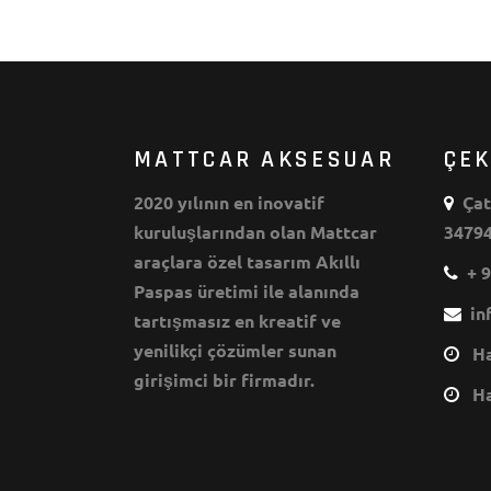
MATTCAR AKSESUAR
ÇE
2020 yılının en inovatif
Çata
kuruluşlarından olan Mattcar
34794
araçlara özel tasarım Akıllı
+ 9
Paspas üretimi ile alanında
inf
tartışmasız en kreatif ve
yenilikçi çözümler sunan
Haf
girişimci bir firmadır.
Haf