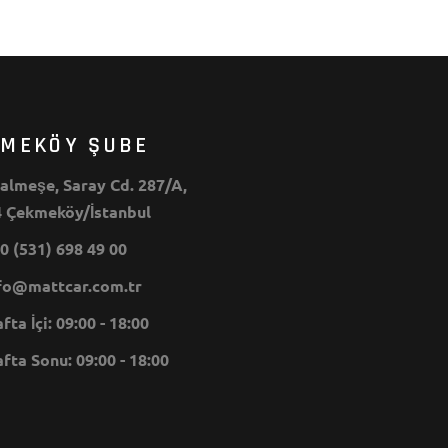
KMEKÖY ŞUBE
lmeşe, Saray Cd. 287/A,
 Çekmeköy/İstanbul
0 (531) 698 49 00
o@mattcar.com.tr
ta İçi: 09:00 - 18:00
ta Sonu: 09:00 - 18:00