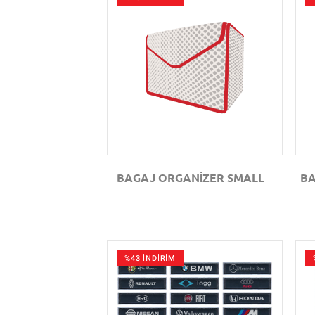
GÖZAT
BAGAJ ORGANİZER SMALL
BA
%43 İNDİRİM