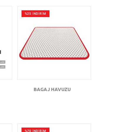
%25 İNDİRİM
GÖZAT
BAGAJ HAVUZU
%70 İNDİRİM