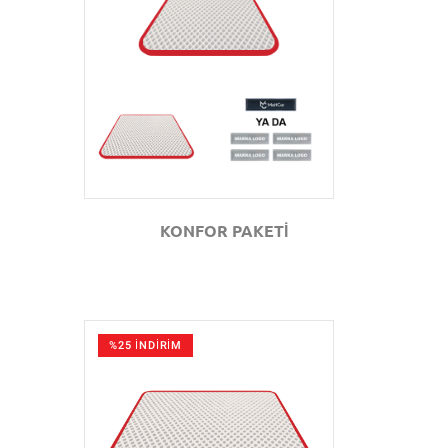
GÖZAT
KONFOR PAKETİ
%25 İNDİRİM
GÖZAT