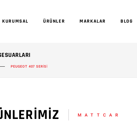
Sepetinizde ürün
KURUMSAL
ÜRÜNLER
MARKALAR
BLOG
Sep
KSESUARLARI
PEUGEOT 407 SERİSİ
ÜNLERİMİZ
MATTCAR