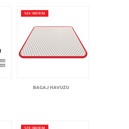
%25 İNDİRİM
GÖZAT
BAGAJ HAVUZU
%70 İNDİRİM