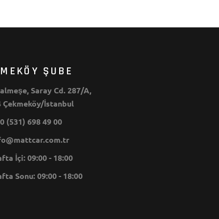
KMEKÖY ŞUBE
lmeşe, Saray Cd. 287/A,
 Çekmeköy/İstanbul
0 (531) 698 49 00
o@mattcar.com.tr
ta İçi: 09:00 - 18:00
ta Sonu: 09:00 - 18:00