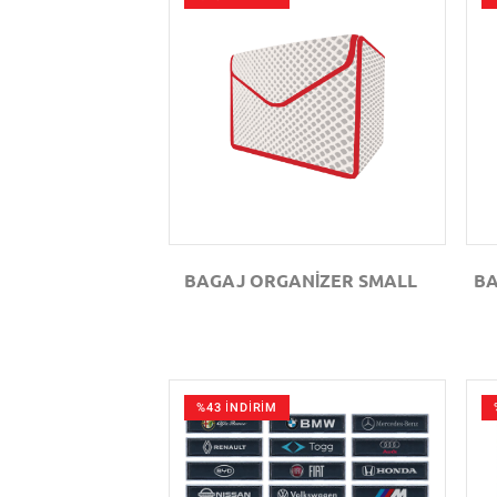
GÖZAT
BAGAJ ORGANİZER SMALL
BA
%43 İNDİRİM