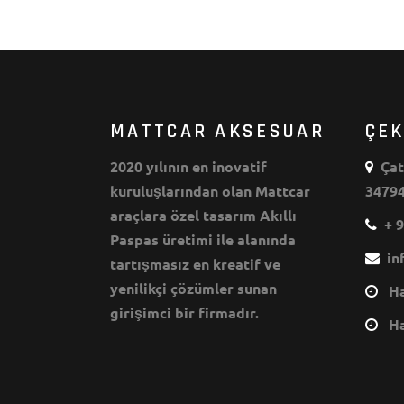
MATTCAR AKSESUAR
ÇE
2020 yılının en inovatif
Çata
kuruluşlarından olan Mattcar
34794
araçlara özel tasarım Akıllı
+ 9
Paspas üretimi ile alanında
inf
tartışmasız en kreatif ve
yenilikçi çözümler sunan
Haf
girişimci bir firmadır.
Haf