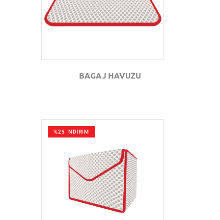
BAGAJ HAVUZU
%25 İNDİRİM
GÖZAT