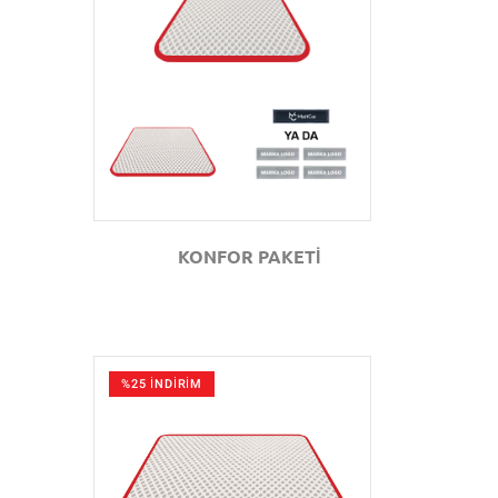
GÖZAT
KONFOR PAKETİ
%25 İNDİRİM
GÖZAT