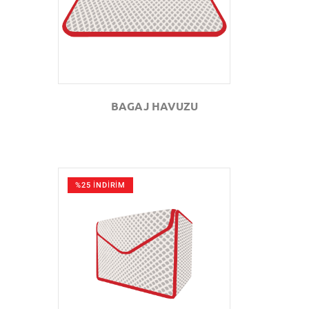
BAGAJ HAVUZU
%25 İNDİRİM
GÖZAT