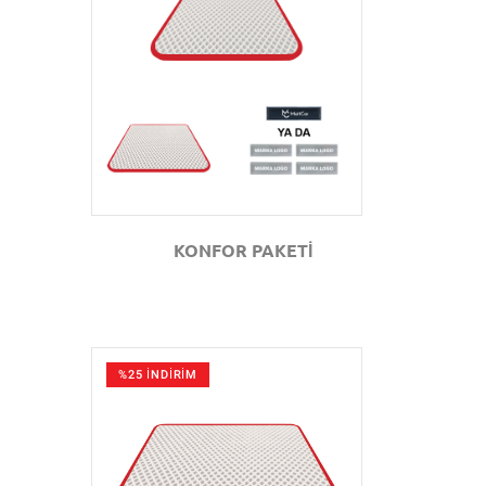
GÖZAT
KONFOR PAKETİ
%25 İNDİRİM
GÖZAT