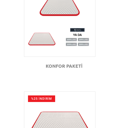
GÖZAT
KONFOR PAKETİ
%25 İNDİRİM
GÖZAT