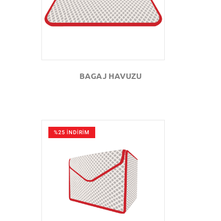
BAGAJ HAVUZU
%25 İNDİRİM
GÖZAT