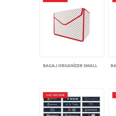
GÖZAT
BAGAJ ORGANİZER SMALL
BA
%43 İNDİRİM