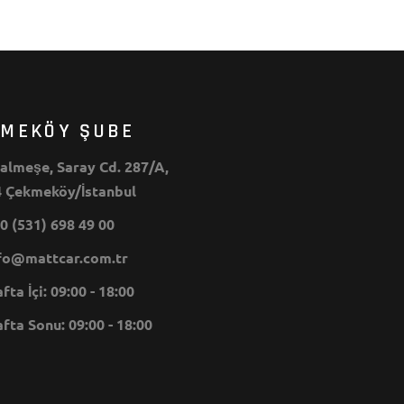
KMEKÖY ŞUBE
lmeşe, Saray Cd. 287/A,
 Çekmeköy/İstanbul
0 (531) 698 49 00
o@mattcar.com.tr
ta İçi: 09:00 - 18:00
ta Sonu: 09:00 - 18:00