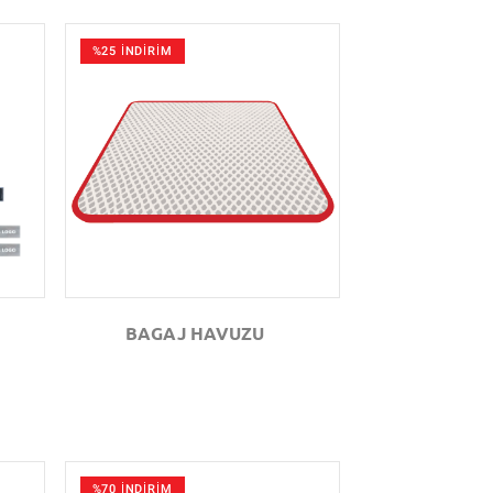
%25 İNDİRİM
GÖZAT
BAGAJ HAVUZU
%70 İNDİRİM