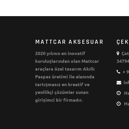
MATTCAR AKSESUAR
ÇE
2020 yılının en inovatif
Çata
kuruluşlarından olan Mattcar
34794
araçlara özel tasarım Akıllı
+ 9
Paspas üretimi ile alanında
inf
tartışmasız en kreatif ve
yenilikçi çözümler sunan
Haf
girişimci bir firmadır.
Haf