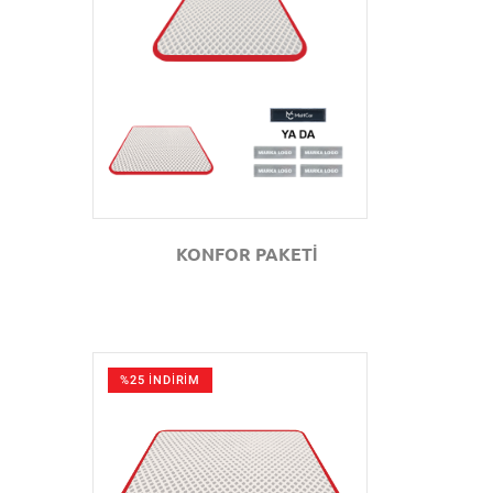
GÖZAT
KONFOR PAKETİ
%25 İNDİRİM
GÖZAT