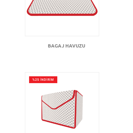
BAGAJ HAVUZU
%25 İNDİRİM
GÖZAT