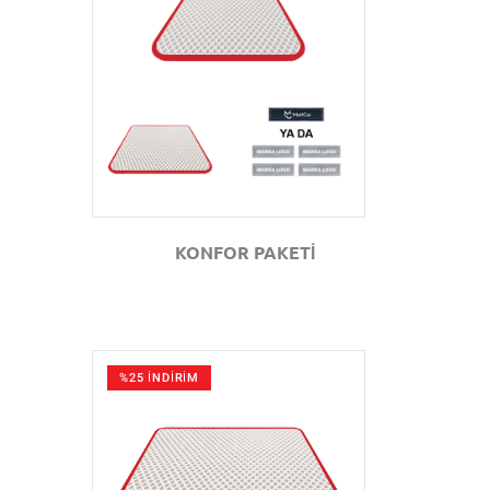
GÖZAT
KONFOR PAKETİ
%25 İNDİRİM
GÖZAT