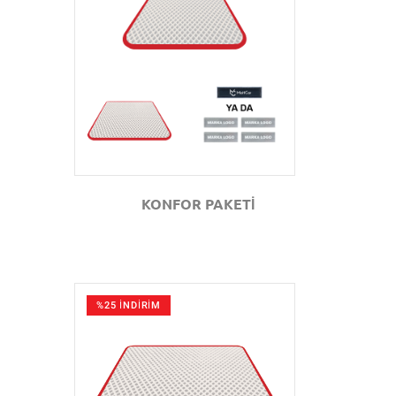
GÖZAT
KONFOR PAKETİ
%25 İNDİRİM
GÖZAT