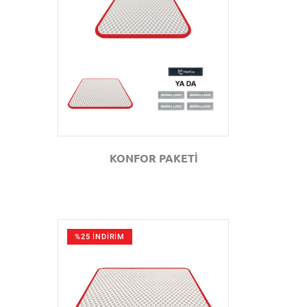
GÖZAT
KONFOR PAKETİ
%25 İNDİRİM
GÖZAT