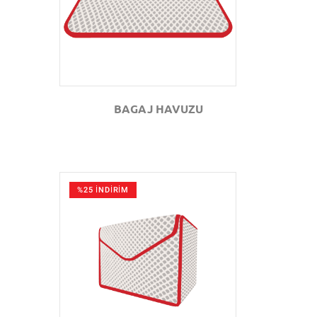
BAGAJ HAVUZU
%25 İNDİRİM
GÖZAT