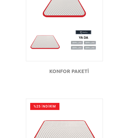
GÖZAT
KONFOR PAKETİ
%25 İNDİRİM
GÖZAT