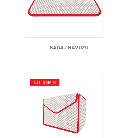
BAGAJ HAVUZU
%25 İNDİRİM
GÖZAT