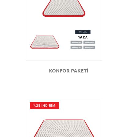
GÖZAT
KONFOR PAKETİ
%25 İNDİRİM
GÖZAT