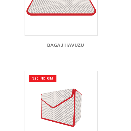
BAGAJ HAVUZU
%25 İNDİRİM
GÖZAT