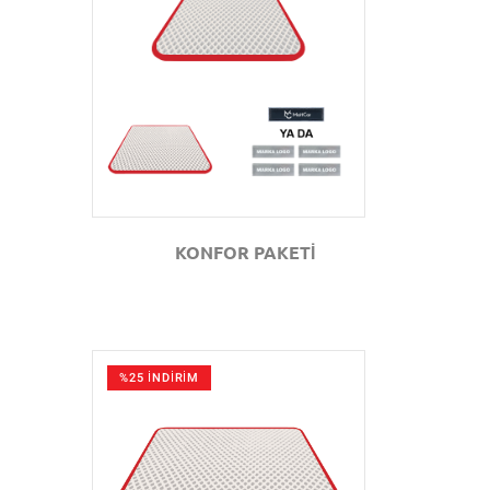
GÖZAT
KONFOR PAKETİ
%25 İNDİRİM
GÖZAT