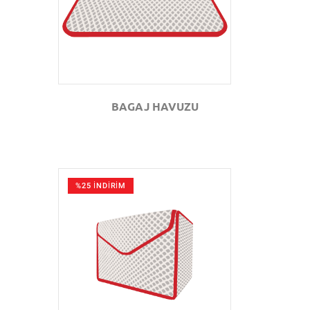
BAGAJ HAVUZU
%25 İNDİRİM
GÖZAT