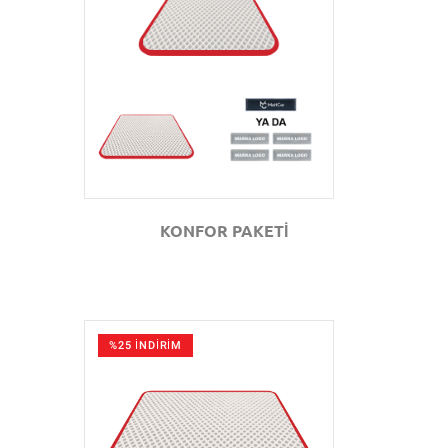
GÖZAT
KONFOR PAKETİ
%25 İNDİRİM
GÖZAT