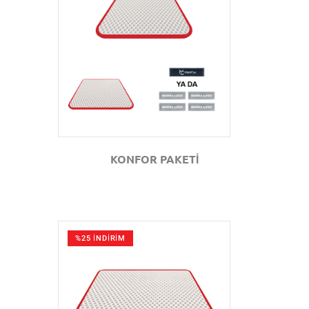
GÖZAT
KONFOR PAKETİ
%25 İNDİRİM
GÖZAT