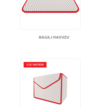
BAGAJ HAVUZU
%25 İNDİRİM
GÖZAT