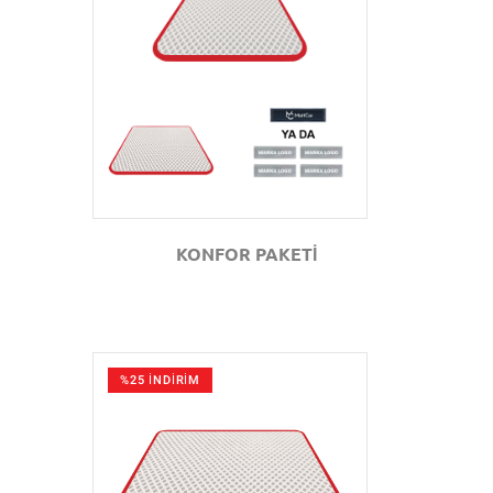
GÖZAT
KONFOR PAKETİ
%25 İNDİRİM
GÖZAT