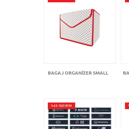
GÖZAT
BAGAJ ORGANİZER SMALL
BA
%43 İNDİRİM