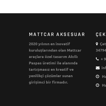
MATTCAR AKSESUAR
ÇE
2020 yılının en inovatif
Çata
kuruluşlarından olan Mattcar
34794
araçlara özel tasarım Akıllı
+ 9
Paspas üretimi ile alanında
inf
tartışmasız en kreatif ve
yenilikçi çözümler sunan
Haf
girişimci bir firmadır.
Haf