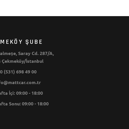
KMEKÖY ŞUBE
lmeşe, Saray Cd. 287/A,
 Çekmeköy/İstanbul
0 (531) 698 49 00
o@mattcar.com.tr
ta İçi: 09:00 - 18:00
ta Sonu: 09:00 - 18:00