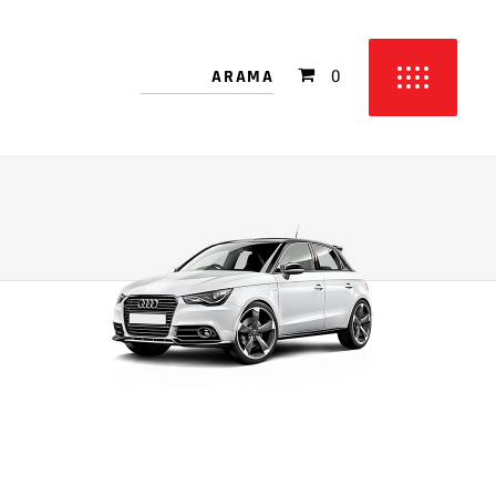
 bulunmamakta!
0
etinizde ürün bulunmamakta!