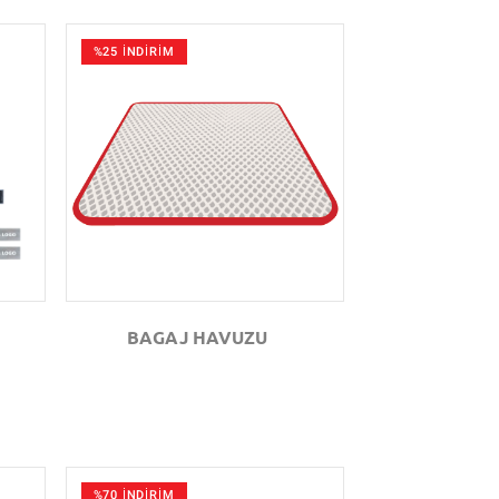
%25 İNDİRİM
GÖZAT
BAGAJ HAVUZU
%70 İNDİRİM