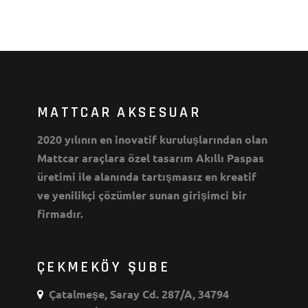
MATTCAR AKSESUAR
2020 yılının en inovatif kuruluşlarından olan
Mattcar araçlara özel tasarım Akıllı Paspas
üretimi ile alanında tartışmasız en kreatif
ve yenilikçi çözümler sunan girişimci bir
firmadır.
ÇEKMEKÖY ŞUBE
Çatalmeşe, Saray Cd. 287/A, 34794