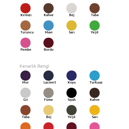
Kırmızı
Kahve
Bej
Taba
Turuncu
Mavi
Sarı
Yeşil
Taba
Pembe
Bordo
Kenarlık Rengi
Mor
Lacivert
Koyu
Turkuaz
Mavi
Gri
Füme
Siyah
Kahve
Taba
Bej
Yeşil
Sarı