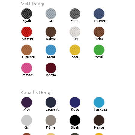
Matt Rengi
Siyah
Gri
Füme
Lacivert
Kırmızı
Kahve
Bej
Taba
Turuncu
Mavi
Sarı
Yeşil
Taba
Pembe
Bordo
Kenarlık Rengi
Mor
Lacivert
Koyu
Turkuaz
Mavi
Gri
Füme
Siyah
Kahve