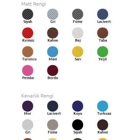
Matt Rengi
Siyah
Gri
Füme
Lacivert
Kırmızı
Kahve
Bej
Taba
Turuncu
Mavi
Sarı
Yeşil
Taba
Pembe
Bordo
Kenarlık Rengi
Mor
Lacivert
Koyu
Turkuaz
Mavi
Gri
Füme
Siyah
Kahve