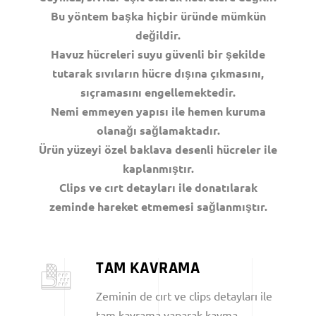
Bu yöntem başka hiçbir üründe mümkün
değildir.
Havuz hücreleri suyu güvenli bir şekilde
tutarak sıvıların hücre dışına çıkmasını,
sıçramasını engellemektedir.
Nemi emmeyen yapısı ile hemen kuruma
olanağı sağlamaktadır.
Ürün yüzeyi özel baklava desenli hücreler ile
kaplanmıştır.
Clips ve cırt detayları ile donatılarak
zeminde hareket etmemesi sağlanmıştır.
TAM KAVRAMA
Zeminin de cırt ve clips detayları ile
tam kavrama yaparak kayma