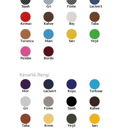
Siyah
Gri
Füme
Lacivert
Kırmızı
Kahve
Bej
Taba
Turuncu
Mavi
Sarı
Yeşil
Taba
Pembe
Bordo
Kenarlık Rengi
Mor
Lacivert
Koyu
Turkuaz
Mavi
Gri
Füme
Siyah
Kahve
Taba
Krem
Yeşil
Sarı