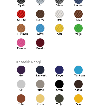
Siyah
Gri
Füme
Lacivert
Kırmızı
Kahve
Bej
Taba
Turuncu
Mavi
Sarı
Yeşil
Taba
Pembe
Bordo
Kenarlık Rengi
Mor
Lacivert
Koyu
Turkuaz
Mavi
Gri
Füme
Siyah
Kahve
Taba
Krem
Yeşil
Sarı