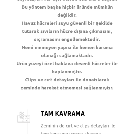
Bu yöntem başka hiçbir üründe mümkün
değildir.
Havuz hücreleri suyu güvenli bir şekilde
tutarak sıvıların hücre dışına çıkmasını,
sıçramasını engellemektedir.
Nemi emmeyen yapısı ile hemen kuruma
olanağı sağlamaktadır.
Ürün yüzeyi özel baklava desenli hücreler ile
kaplanmıştır.
Clips ve cırt detayları ile donatılarak
zeminde hareket etmemesi sağlanmıştır.
TAM KAVRAMA
Zeminin de cırt ve clips detayları ile
tam kavrama yaparak kayma