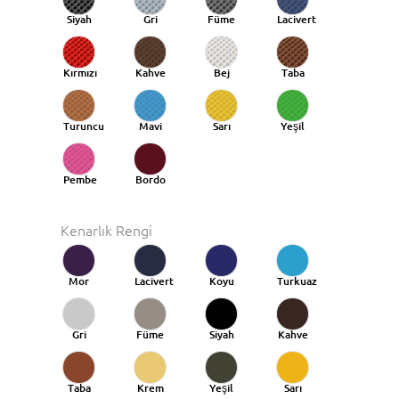
Siyah
Gri
Füme
Lacivert
Kırmızı
Kahve
Bej
Taba
Turuncu
Mavi
Sarı
Yeşil
Taba
Pembe
Bordo
Kenarlık Rengi
Mor
Lacivert
Koyu
Turkuaz
Mavi
Gri
Füme
Siyah
Kahve
Taba
Krem
Yeşil
Sarı