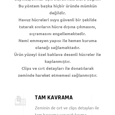
Bu yöntem başka hiçbir üründe mümkün
değildir.
Havuz hücreleri suyu güvenli bir şekilde
tutarak sıvıların hücre dışına çıkmasını,
sıçramasını engellemektedir.
Nemi emmeyen yapısı ile hemen kuruma
olanağı sağlamaktadır.
Ürün yüzeyi özel baklava desenli hücreler ile
kaplanmıştır.
Clips ve cırt detayları ile donatılarak
zeminde hareket etmemesi sağlanmıştır.
TAM KAVRAMA
Zeminin de cırt ve clips detayları ile
tam kavrama yaparak kayma