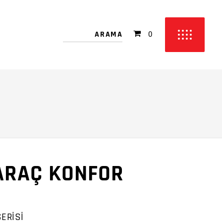
 bulunmamakta!
0
etinizde ürün bulunmamakta!
ARAÇ KONFOR
ERİSİ