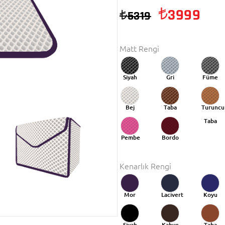
3999
5319
Matt Rengi
Siyah
Gri
Füme
Bej
Taba
Turuncu
Taba
Pembe
Bordo
Kenarlık Rengi
Mor
Lacivert
Koyu
Mavi
Siyah
Kahve
Taba