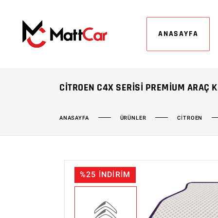
ANASAYFA
CITROEN C4X SERISI PREMIUM ARAÇ 
ÜRÜNLER
CİTROEN
ANASAYFA
%25 İNDİRİM