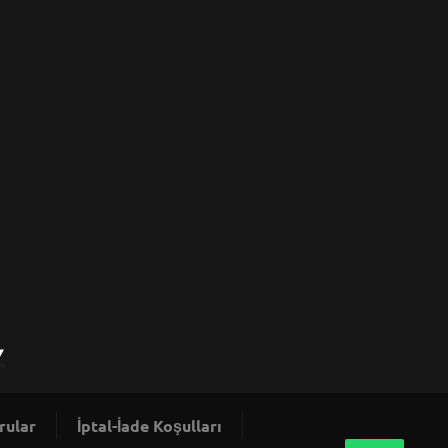
rular
İptal-İade Koşulları