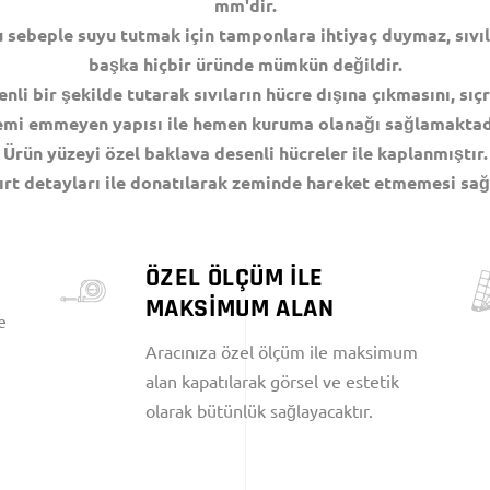
mm'dir.
 sebeple suyu tutmak için tamponlara ihtiyaç duymaz, sıvıla
başka hiçbir üründe mümkün değildir.
nli bir şekilde tutarak sıvıların hücre dışına çıkmasını, sı
mi emmeyen yapısı ile hemen kuruma olanağı sağlamaktad
Ürün yüzeyi özel baklava desenli hücreler ile kaplanmıştır.
cırt detayları ile donatılarak zeminde hareket etmemesi sağ
ÖZEL ÖLÇÜM İLE
MAKSİMUM ALAN
e
Aracınıza özel ölçüm ile maksimum
alan kapatılarak görsel ve estetik
olarak bütünlük sağlayacaktır.