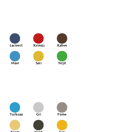
Lacivert
Kırmızı
Kahve
Mavi
Sarı
Yeşil
Turkuaz
Gri
Füme
Krem
Yeşil
Sarı