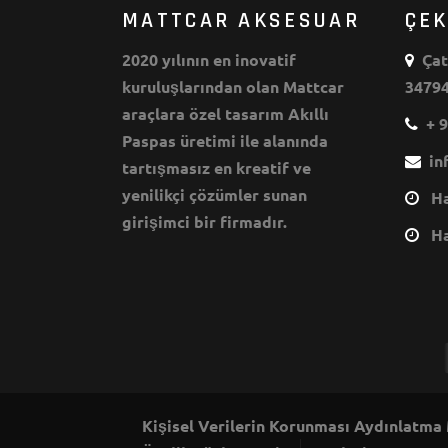
MATTCAR AKSESUAR
ÇE
2020 yılının en inovatif
Çata
kuruluşlarından olan Mattcar
34794
araçlara özel tasarım Akıllı
+ 9
Paspas üretimi ile alanında
inf
tartışmasız en kreatif ve
yenilikçi çözümler sunan
Haf
girişimci bir firmadır.
Haf
Kişisel Verilerin Korunması Aydınlatma