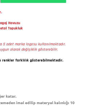
r.
Bagaj Havuzu
Metal Topukluk
a 5 adet marka logosu kullanılmaktadır.
uygun olarak değişiklik gösterebilir.
ı renkler farklılık gösterebilmektedir.
er katar.
zemeden imal edilip materyal kalınlığı 10