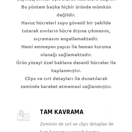
Bu yöntem başka hiçbir üründe mümkün
değildir.
Havuz hücreleri suyu güvenli bir şekilde
tutarak sıvıların hücre dışına çıkmasını,
sıçramasını engellemektedir.
Nemi emmeyen yapısı ile hemen kuruma
olanağı sağlamaktadır.
Ürün yüzeyi özel baklava desenli hücreler ile
kaplanmıştır.
Clips ve cırt detayları ile donatılarak
zeminde hareket etmemesi sağlanmıştır.
TAM KAVRAMA
Zeminin de cırt ve clips detayları ile
tam kavrama yaparak kayma