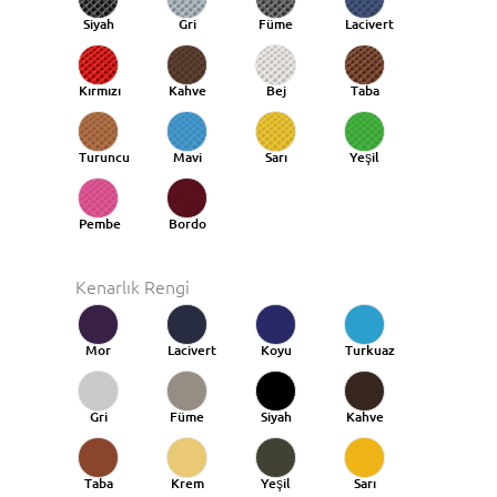
Siyah
Gri
Füme
Lacivert
Kırmızı
Kahve
Bej
Taba
Turuncu
Mavi
Sarı
Yeşil
Taba
Pembe
Bordo
Kenarlık Rengi
Mor
Lacivert
Koyu
Turkuaz
Mavi
Gri
Füme
Siyah
Kahve
Taba
Krem
Yeşil
Sarı