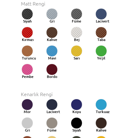
Matt Rengi
Siyah
Gri
Füme
Lacivert
Kırmızı
Kahve
Bej
Taba
Turuncu
Mavi
Sarı
Yeşil
Taba
Pembe
Bordo
Kenarlık Rengi
Mor
Lacivert
Koyu
Turkuaz
Mavi
Gri
Füme
Siyah
Kahve