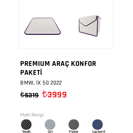
PREMIUM ARAÇ KONFOR
PAKETİ
BMW, İX 50 2022
3999
5319
Matt Rengi
Siyah
Gri
Füme
Lacivert