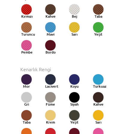
Kırmızı
Kahve
Bej
Taba
Turuncu
Mavi
Sarı
Yeşil
Taba
Pembe
Bordo
Kenarlık Rengi
Mor
Lacivert
Koyu
Turkuaz
Mavi
Gri
Füme
Siyah
Kahve
Taba
Krem
Yeşil
Sarı