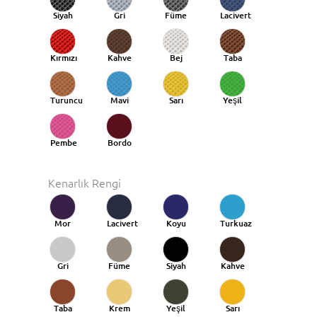
Siyah
Gri
Füme
Lacivert
Kırmızı
Kahve
Bej
Taba
Turuncu
Mavi
Sarı
Yeşil
Taba
Pembe
Bordo
Kenarlık Rengi
Mor
Lacivert
Koyu
Turkuaz
Mavi
Gri
Füme
Siyah
Kahve
Taba
Krem
Yeşil
Sarı