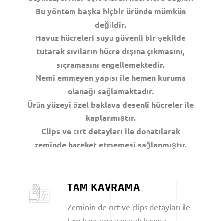
Bu yöntem başka hiçbir üründe mümkün
değildir.
Havuz hücreleri suyu güvenli bir şekilde
tutarak sıvıların hücre dışına çıkmasını,
sıçramasını engellemektedir.
Nemi emmeyen yapısı ile hemen kuruma
olanağı sağlamaktadır.
Ürün yüzeyi özel baklava desenli hücreler ile
kaplanmıştır.
Clips ve cırt detayları ile donatılarak
zeminde hareket etmemesi sağlanmıştır.
TAM KAVRAMA
Zeminin de cırt ve clips detayları ile
tam kavrama yaparak kayma