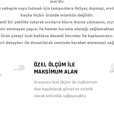
mm'dir.
 sebeple suyu tutmak için tamponlara ihtiyaç duymaz, sıvıla
başka hiçbir üründe mümkün değildir.
nli bir şekilde tutarak sıvıların hücre dışına çıkmasını, sı
mi emmeyen yapısı ile hemen kuruma olanağı sağlamaktad
Ürün yüzeyi özel baklava desenli hücreler ile kaplanmıştır.
cırt detayları ile donatılarak zeminde hareket etmemesi sağ
ÖZEL ÖLÇÜM İLE
MAKSİMUM ALAN
e
Aracınıza özel ölçüm ile maksimum
alan kapatılarak görsel ve estetik
olarak bütünlük sağlayacaktır.