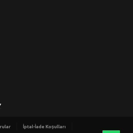
rular
İptal-İade Koşulları