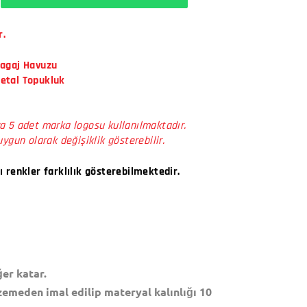
r.
Bagaj Havuzu
Metal Topukluk
a 5 adet marka logosu kullanılmaktadır.
uygun olarak değişiklik gösterebilir.
ı renkler farklılık gösterebilmektedir.
er katar.
zemeden imal edilip materyal kalınlığı 10