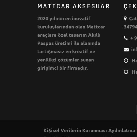
MATTCAR AKSESUAR
ÇE
2020 yılının en inovatif
Çata
kuruluşlarından olan Mattcar
34794
araçlara özel tasarım Akıllı
+ 9
Paspas üretimi ile alanında
inf
tartışmasız en kreatif ve
yenilikçi çözümler sunan
Haf
girişimci bir firmadır.
Haf
Kişisel Verilerin Korunması Aydınlatma