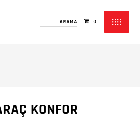
 bulunmamakta!
0
etinizde ürün bulunmamakta!
ARAÇ KONFOR