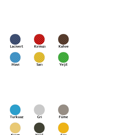
Lacivert
Kırmızı
Kahve
Mavi
Sarı
Yeşil
Turkuaz
Gri
Füme
Krem
Yeşil
Sarı