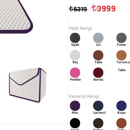
3999
5319
Matt Rengi
Siyah
Gri
Füme
Bej
Taba
Turuncu
Taba
Pembe
Bordo
Kenarlık Rengi
Mor
Lacivert
Koyu
Mavi
Siyah
Kahve
Taba