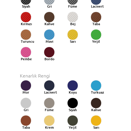
Siyah
Gri
Füme
Lacivert
Kırmızı
Kahve
Bej
Taba
Turuncu
Mavi
Sarı
Yeşil
Taba
Pembe
Bordo
Kenarlık Rengi
Mor
Lacivert
Koyu
Turkuaz
Mavi
Gri
Füme
Siyah
Kahve
Taba
Krem
Yeşil
Sarı