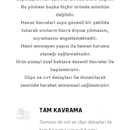
Bu yöntem başka hiçbir üründe mümkün
değildir.
Havuz hücreleri suyu güvenli bir şekilde
tutarak sıvıların hücre dışına çıkmasını,
sıçramasını engellemektedir.
Nemi emmeyen yapısı ile hemen kuruma
olanağı sağlamaktadır.
Ürün yüzeyi özel baklava desenli hücreler ile
kaplanmıştır.
Clips ve cırt detayları ile donatılarak
zeminde hareket etmemesi sağlanmıştır.
TAM KAVRAMA
Zeminin de cırt ve clips detayları ile
tam kavrama yaparak kayma