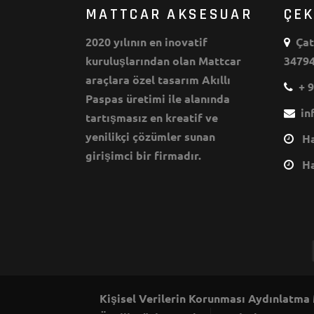
MATTCAR AKSESUAR
ÇE
2020 yılının en inovatif
Çata
kuruluşlarından olan Mattcar
34794
araçlara özel tasarım Akıllı
+ 9
Paspas üretimi ile alanında
inf
tartışmasız en kreatif ve
yenilikçi çözümler sunan
Haf
girişimci bir firmadır.
Haf
Kişisel Verilerin Korunması Aydınlatma