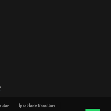
rular
İptal-İade Koşulları