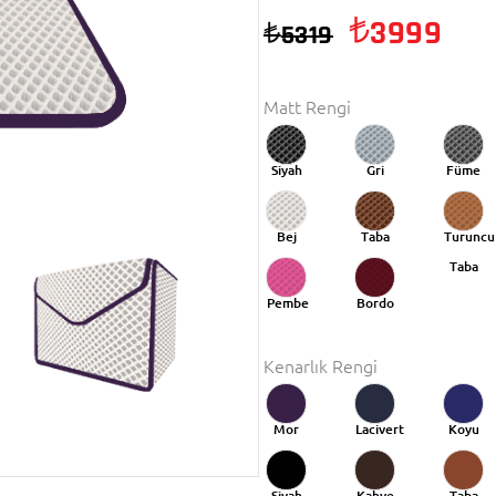
3999
5319
Matt Rengi
Siyah
Gri
Füme
Bej
Taba
Turuncu
Taba
Pembe
Bordo
Kenarlık Rengi
Mor
Lacivert
Koyu
Mavi
Siyah
Kahve
Taba