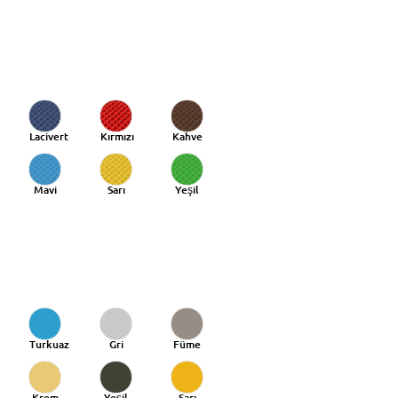
Lacivert
Kırmızı
Kahve
Mavi
Sarı
Yeşil
Turkuaz
Gri
Füme
Krem
Yeşil
Sarı