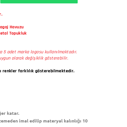
r.
Bagaj Havuzu
Metal Topukluk
a 5 adet marka logosu kullanılmaktadır.
uygun olarak değişiklik gösterebilir.
ı renkler farklılık gösterebilmektedir.
er katar.
zemeden imal edilip materyal kalınlığı 10