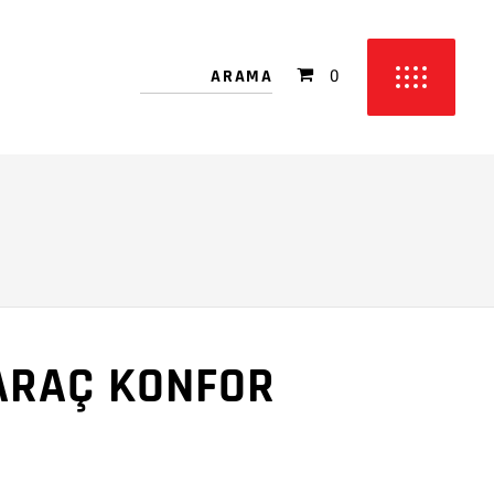
 bulunmamakta!
0
etinizde ürün bulunmamakta!
ARAÇ KONFOR