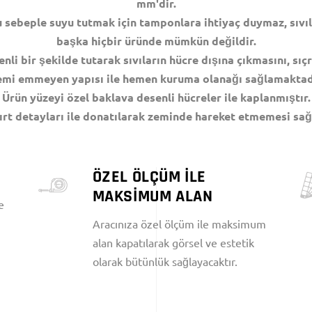
mm'dir.
 sebeple suyu tutmak için tamponlara ihtiyaç duymaz, sıvıla
başka hiçbir üründe mümkün değildir.
nli bir şekilde tutarak sıvıların hücre dışına çıkmasını, sı
mi emmeyen yapısı ile hemen kuruma olanağı sağlamaktad
Ürün yüzeyi özel baklava desenli hücreler ile kaplanmıştır.
cırt detayları ile donatılarak zeminde hareket etmemesi sağ
ÖZEL ÖLÇÜM İLE
MAKSİMUM ALAN
e
Aracınıza özel ölçüm ile maksimum
alan kapatılarak görsel ve estetik
olarak bütünlük sağlayacaktır.