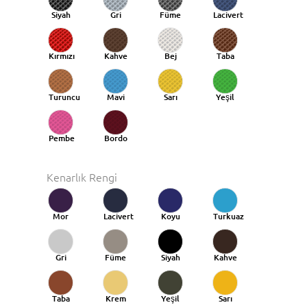
Siyah
Gri
Füme
Lacivert
Kırmızı
Kahve
Bej
Taba
Turuncu
Mavi
Sarı
Yeşil
Taba
Pembe
Bordo
Kenarlık Rengi
Mor
Lacivert
Koyu
Turkuaz
Mavi
Gri
Füme
Siyah
Kahve
Taba
Krem
Yeşil
Sarı