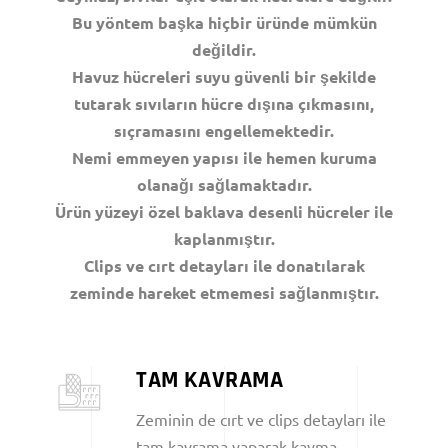
Bu yöntem başka hiçbir üründe mümkün
değildir.
Havuz hücreleri suyu güvenli bir şekilde
tutarak sıvıların hücre dışına çıkmasını,
sıçramasını engellemektedir.
Nemi emmeyen yapısı ile hemen kuruma
olanağı sağlamaktadır.
Ürün yüzeyi özel baklava desenli hücreler ile
kaplanmıştır.
Clips ve cırt detayları ile donatılarak
zeminde hareket etmemesi sağlanmıştır.
TAM KAVRAMA
Zeminin de cırt ve clips detayları ile
tam kavrama yaparak kayma