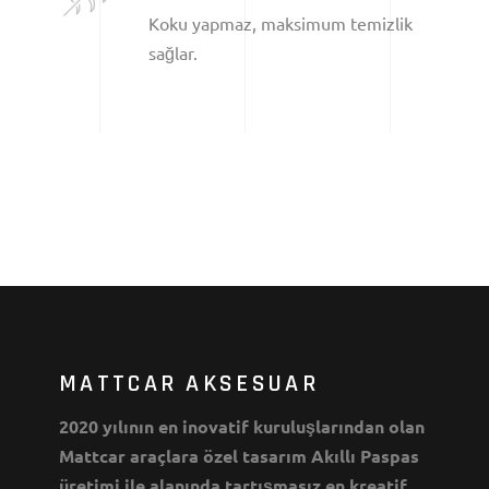
Koku yapmaz, maksimum temizlik
sağlar.
MATTCAR AKSESUAR
2020 yılının en inovatif kuruluşlarından olan
Mattcar araçlara özel tasarım Akıllı Paspas
üretimi ile alanında tartışmasız en kreatif